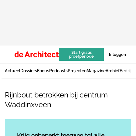
Start gratis
Inloggen
proefperiode
Actueel
Dossiers
Focus
Podcasts
Projecten
Magazine
Archief
Bedrijv
Rijnbout betrokken bij centrum
Waddinxveen
Log in
om dit artikel te lezen.
Krijg onbeperkt toegang tot alle