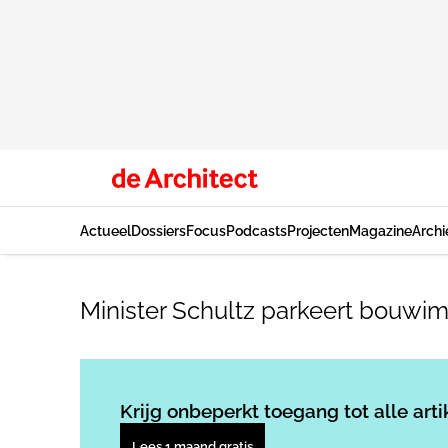
Actueel
Dossiers
Focus
Podcasts
Projecten
Magazine
Archi
Minister Schultz parkeert bouwim
Krijg onbeperkt toegang tot alle arti
Lees 1 maand gratis