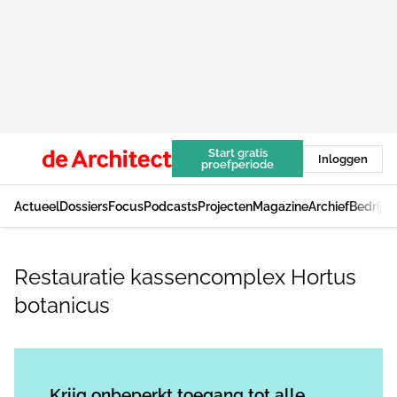
Start gratis
Inloggen
proefperiode
Actueel
Dossiers
Focus
Podcasts
Projecten
Magazine
Archief
Bedrijv
Restauratie kassencomplex Hortus
botanicus
Log in
om dit artikel te lezen.
Krijg onbeperkt toegang tot alle