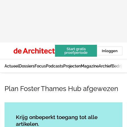
Start gratis
Inloggen
proefperiode
Actueel
Dossiers
Focus
Podcasts
Projecten
Magazine
Archief
Bedrijv
Plan Foster Thames Hub afgewezen
Log in
om dit artikel te lezen.
Krijg onbeperkt toegang tot alle
artikelen.