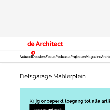
3
Actueel
Dossiers
Focus
Podcasts
Projecten
Magazine
Archi
Fietsgarage Mahlerplein
Krijg onbeperkt toegang tot alle arti
Lees 1 maand gratis