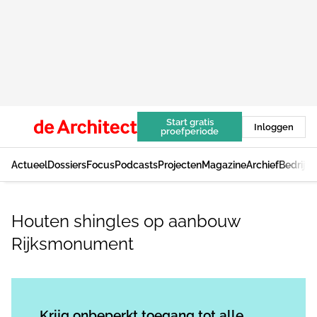
Start gratis
Inloggen
proefperiode
Actueel
Dossiers
Focus
Podcasts
Projecten
Magazine
Archief
Bedrijv
Houten shingles op aanbouw
Rijksmonument
Log in
om dit artikel te lezen.
Krijg onbeperkt toegang tot alle