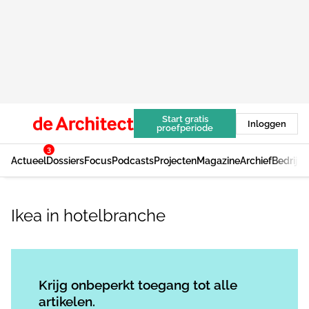
Start gratis
Inloggen
proefperiode
3
Actueel
Dossiers
Focus
Podcasts
Projecten
Magazine
Archief
Bedrijv
Ikea in hotelbranche
Log in
om dit artikel te lezen.
Krijg onbeperkt toegang tot alle
artikelen.