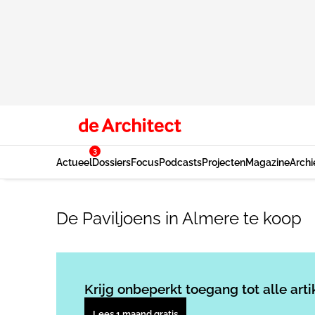
3
Actueel
Dossiers
Focus
Podcasts
Projecten
Magazine
Archi
De Paviljoens in Almere te koop
Krijg onbeperkt toegang tot alle arti
Lees 1 maand gratis