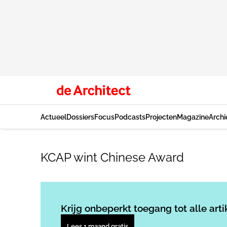
Actueel
Dossiers
Focus
Podcasts
Projecten
Magazine
Archi
KCAP wint Chinese Award
Krijg onbeperkt toegang tot alle arti
Lees 1 maand gratis