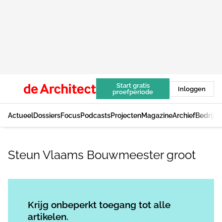
Start gratis
Inloggen
proefperiode
Actueel
Dossiers
Focus
Podcasts
Projecten
Magazine
Archief
Bedrijv
Steun Vlaams Bouwmeester groot
Log in
om dit artikel te lezen.
Krijg onbeperkt toegang tot alle
artikelen.