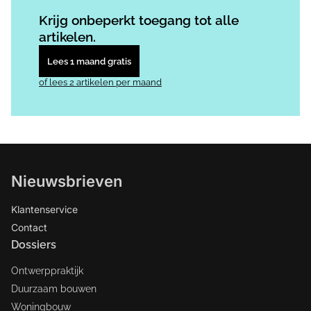
Log in
om dit artikel te lezen.
Krijg onbeperkt toegang tot alle
artikelen.
Lees 1 maand gratis
of lees 2 artikelen per maand
Nieuwsbrieven
Klantenservice
Contact
Dossiers
Ontwerppraktijk
Duurzaam bouwen
Woningbouw