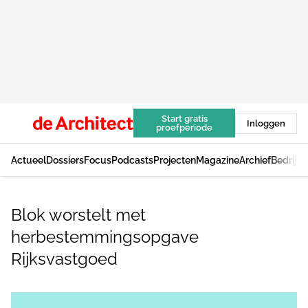
Start gratis
Inloggen
proefperiode
Actueel
Dossiers
Focus
Podcasts
Projecten
Magazine
Archief
Bedrijv
Blok worstelt met
herbestemmingsopgave
Rijksvastgoed