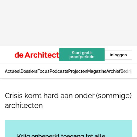
Start gratis
Inloggen
proefperiode
Actueel
Dossiers
Focus
Podcasts
Projecten
Magazine
Archief
Bedrijv
Crisis komt hard aan onder (sommige)
architecten
Log in
om dit artikel te lezen.
Krijg onbeperkt toegang tot alle