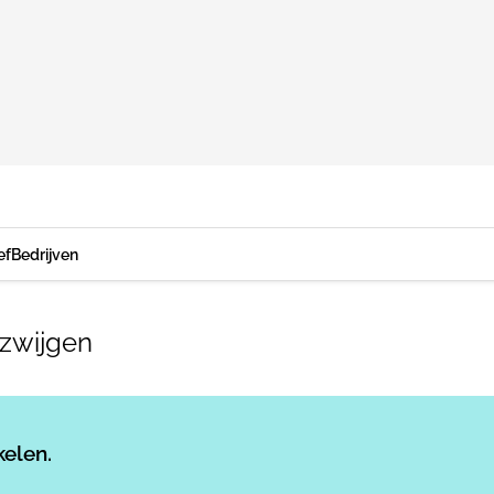
ef
Bedrijven
lzwijgen
Log in
om dit artikel te lezen.
kelen.