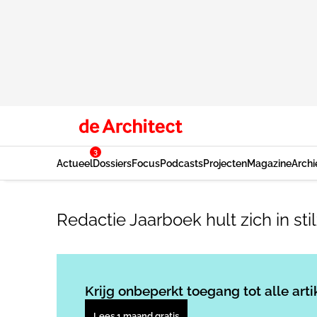
3
Actueel
Dossiers
Focus
Podcasts
Projecten
Magazine
Archi
Redactie Jaarboek hult zich in sti
Krijg onbeperkt toegang tot alle arti
Lees 1 maand gratis