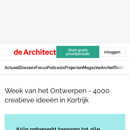
Start gratis
Inloggen
proefperiode
Actueel
Dossiers
Focus
Podcasts
Projecten
Magazine
Archief
Bedrijv
Week van het Ontwerpen - 4000
creatieve ideeën in Kortrijk
Log in
om dit artikel te lezen.
Krijg onbeperkt toegang tot alle