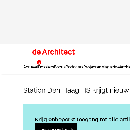
3
Actueel
Dossiers
Focus
Podcasts
Projecten
Magazine
Archi
Station Den Haag HS krijgt nieuw 
Krijg onbeperkt toegang tot alle arti
Lees 1 maand gratis