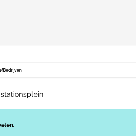
ef
Bedrijven
stationsplein
Log in
om dit artikel te lezen.
kelen.