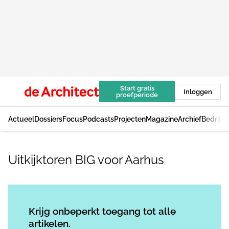
Start gratis
Inloggen
proefperiode
Actueel
Dossiers
Focus
Podcasts
Projecten
Magazine
Archief
Bedrijv
Uitkijktoren BIG voor Aarhus
Log in
om dit artikel te lezen.
Krijg onbeperkt toegang tot alle
artikelen.