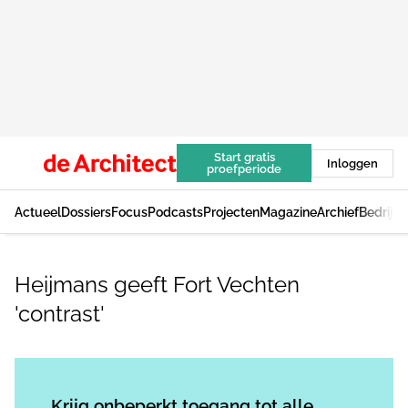
Start gratis
Inloggen
proefperiode
Actueel
Dossiers
Focus
Podcasts
Projecten
Magazine
Archief
Bedrijv
Heijmans geeft Fort Vechten
'contrast'
Log in
om dit artikel te lezen.
Krijg onbeperkt toegang tot alle