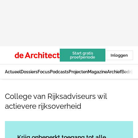
Start gratis
Inloggen
proefperiode
Actueel
Dossiers
Focus
Podcasts
Projecten
Magazine
Archief
Bedrijv
College van Rijksadviseurs wil
actievere rijksoverheid
Log in
om dit artikel te lezen.
Krijg onbeperkt toegang tot alle