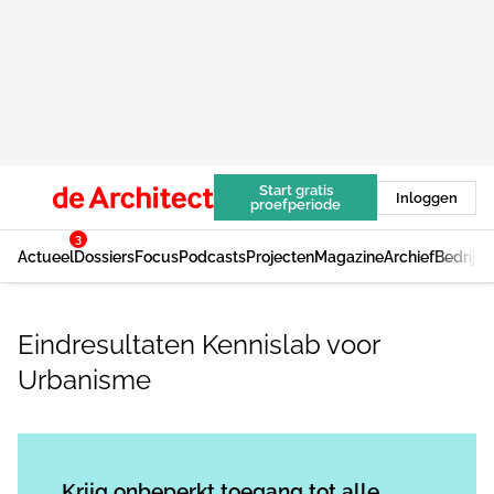
Start gratis
Inloggen
proefperiode
3
Actueel
Dossiers
Focus
Podcasts
Projecten
Magazine
Archief
Bedrijv
Eindresultaten Kennislab voor
Urbanisme
Log in
om dit artikel te lezen.
Krijg onbeperkt toegang tot alle