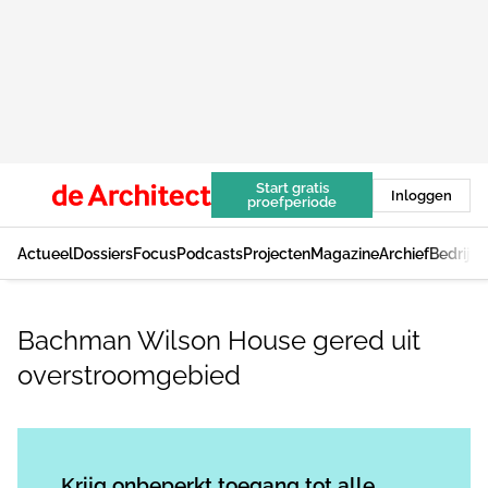
Start gratis
Inloggen
proefperiode
Actueel
Dossiers
Focus
Podcasts
Projecten
Magazine
Archief
Bedrijv
Bachman Wilson House gered uit
overstroomgebied
Log in
om dit artikel te lezen.
Krijg onbeperkt toegang tot alle