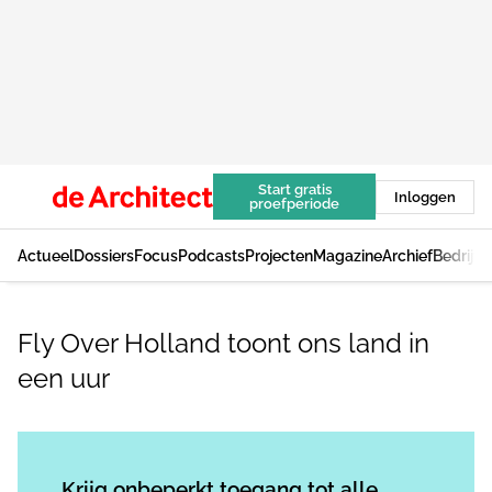
Start gratis
Inloggen
proefperiode
Actueel
Dossiers
Focus
Podcasts
Projecten
Magazine
Archief
Bedrijv
Fly Over Holland toont ons land in
een uur
Log in
om dit artikel te lezen.
Krijg onbeperkt toegang tot alle