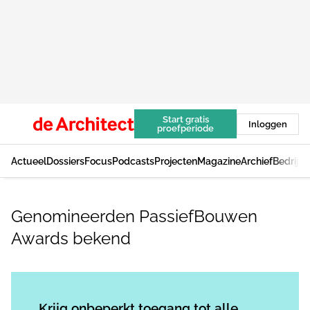
Start gratis
Inloggen
proefperiode
Actueel
Dossiers
Focus
Podcasts
Projecten
Magazine
Archief
Bedrijv
Genomineerden PassiefBouwen
Awards bekend
Log in
om dit artikel te lezen.
Krijg onbeperkt toegang tot alle