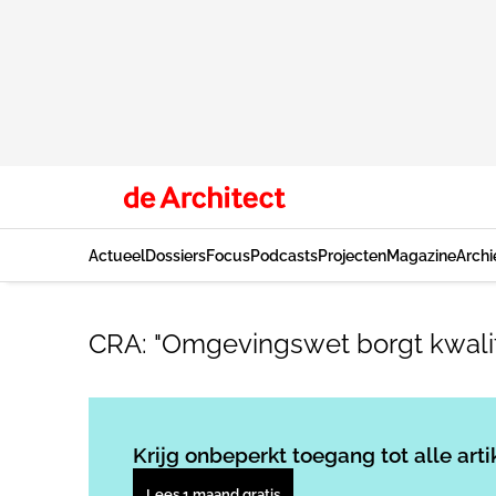
Actueel
Dossiers
Focus
Podcasts
Projecten
Magazine
Archi
CRA: "Omgevingswet borgt kwalit
Krijg onbeperkt toegang tot alle arti
Lees 1 maand gratis