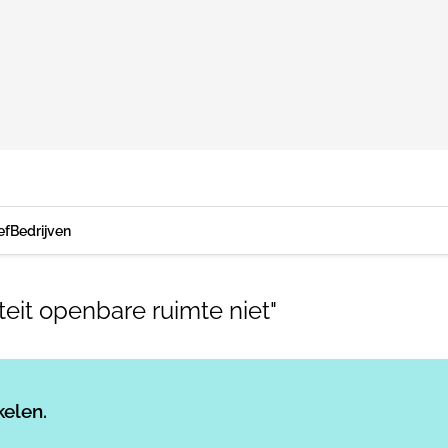
ef
Bedrijven
eit openbare ruimte niet"
Log in
om dit artikel te lezen.
kelen.