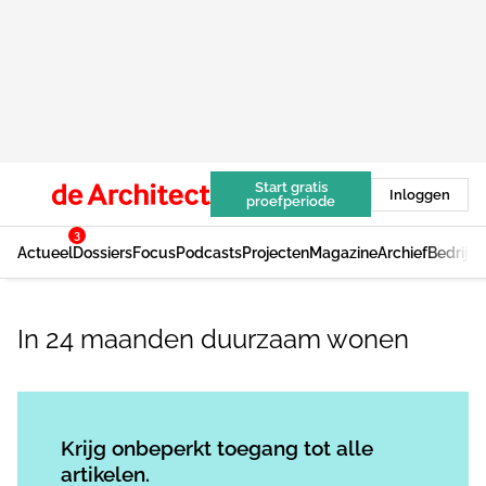
Start gratis
Inloggen
proefperiode
3
Actueel
Dossiers
Focus
Podcasts
Projecten
Magazine
Archief
Bedrijv
In 24 maanden duurzaam wonen
Log in
om dit artikel te lezen.
Krijg onbeperkt toegang tot alle
artikelen.