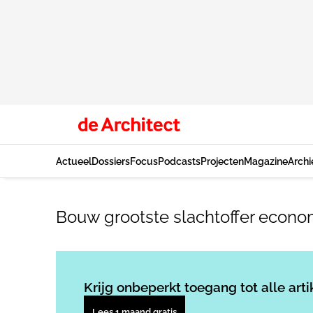
Actueel
Dossiers
Focus
Podcasts
Projecten
Magazine
Archi
Bouw grootste slachtoffer econom
Krijg onbeperkt toegang tot alle arti
Lees 1 maand gratis