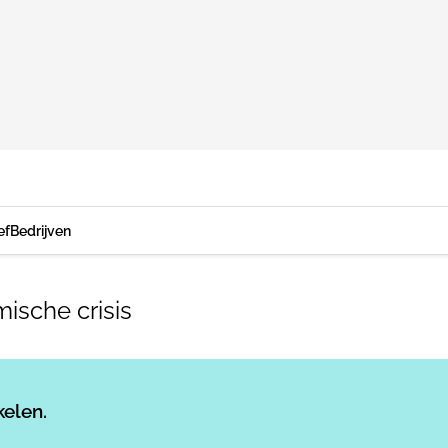
ef
Bedrijven
ische crisis
Log in
om dit artikel te lezen.
kelen.