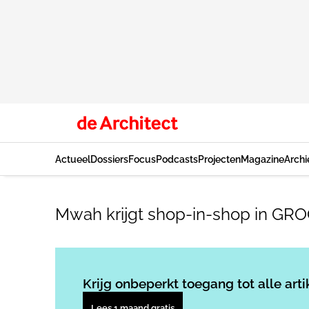
Actueel
Dossiers
Focus
Podcasts
Projecten
Magazine
Archi
Mwah krijgt shop-in-shop in GR
Krijg onbeperkt toegang tot alle arti
Lees 1 maand gratis