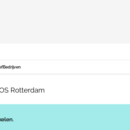
ef
Bedrijven
OOS Rotterdam
Log in
om dit artikel te lezen.
kelen.