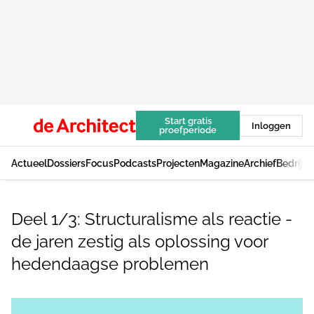
Start gratis
Inloggen
proefperiode
Actueel
Dossiers
Focus
Podcasts
Projecten
Magazine
Archief
Bedrijv
Deel 1/3: Structuralisme als reactie -
de jaren zestig als oplossing voor
hedendaagse problemen