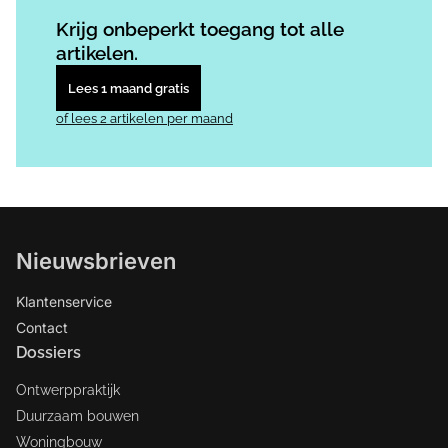
Log in
om dit artikel te lezen.
Krijg onbeperkt toegang tot alle
artikelen.
Lees 1 maand gratis
of lees 2 artikelen per maand
Nieuwsbrieven
Klantenservice
Contact
Dossiers
Ontwerppraktijk
Duurzaam bouwen
Woningbouw