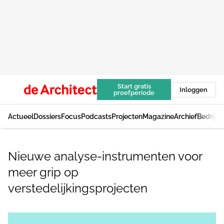
Start gratis
Inloggen
proefperiode
Actueel
Dossiers
Focus
Podcasts
Projecten
Magazine
Archief
Bedrijv
Nieuwe analyse-instrumenten voor
meer grip op
verstedelijkingsprojecten