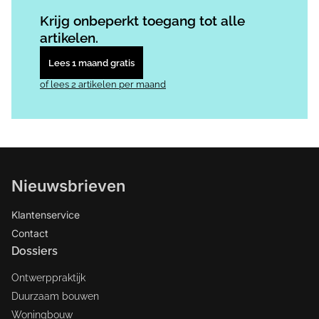
Log in
om dit artikel te lezen.
Krijg onbeperkt toegang tot alle
artikelen.
Lees 1 maand gratis
of lees 2 artikelen per maand
Nieuwsbrieven
Klantenservice
Contact
Dossiers
Ontwerppraktijk
Duurzaam bouwen
Woningbouw