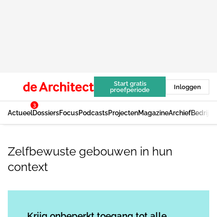
Start gratis
Inloggen
proefperiode
3
Actueel
Dossiers
Focus
Podcasts
Projecten
Magazine
Archief
Bedrijv
Zelfbewuste gebouwen in hun
context
Log in
om dit artikel te lezen.
Krijg onbeperkt toegang tot alle