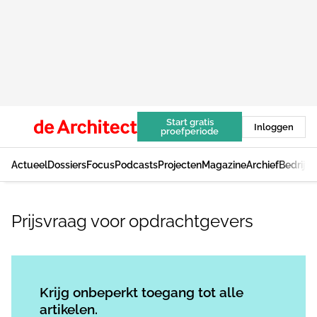
Start gratis
Inloggen
proefperiode
Actueel
Dossiers
Focus
Podcasts
Projecten
Magazine
Archief
Bedrijv
Prijsvraag voor opdrachtgevers
Log in
om dit artikel te lezen.
Krijg onbeperkt toegang tot alle
artikelen.