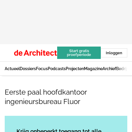
Start gratis
Inloggen
proefperiode
Actueel
Dossiers
Focus
Podcasts
Projecten
Magazine
Archief
Bedrijv
Eerste paal hoofdkantoor
ingenieursbureau Fluor
Log in
om dit artikel te lezen.
Krijg onbeperkt toegang tot alle