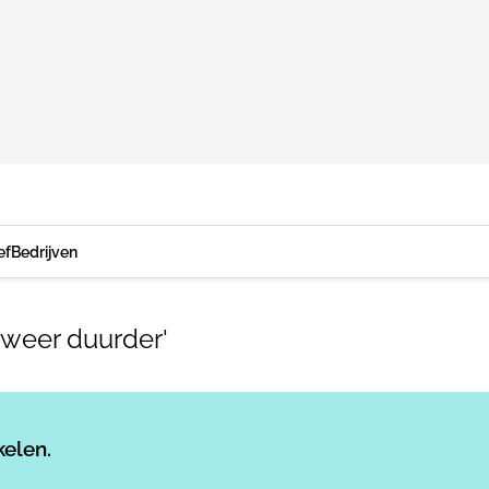
ef
Bedrijven
 weer duurder'
Log in
om dit artikel te lezen.
kelen.