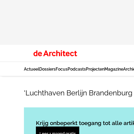
Actueel
Dossiers
Focus
Podcasts
Projecten
Magazine
Archi
'Luchthaven Berlijn Brandenburg
Krijg onbeperkt toegang tot alle arti
Lees 1 maand gratis