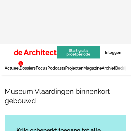
Start gratis
Inloggen
proefperiode
3
Actueel
Dossiers
Focus
Podcasts
Projecten
Magazine
Archief
Bedrijv
Museum Vlaardingen binnenkort
gebouwd
Log in
om dit artikel te lezen.
Krijg onbeperkt toegang tot alle