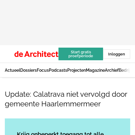
Start gratis
Inloggen
proefperiode
Actueel
Dossiers
Focus
Podcasts
Projecten
Magazine
Archief
Bedrijv
Update: Calatrava niet vervolgd door
gemeente Haarlemmermeer
Log in
om dit artikel te lezen.
Krijg onbeperkt toegang tot alle