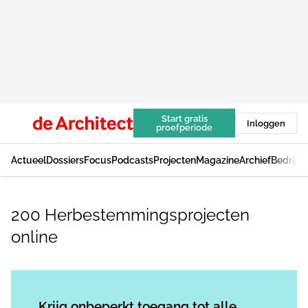
Start gratis
Inloggen
proefperiode
Actueel
Dossiers
Focus
Podcasts
Projecten
Magazine
Archief
Bedrijv
200 Herbestemmingsprojecten
online
Log in
om dit artikel te lezen.
Krijg onbeperkt toegang tot alle