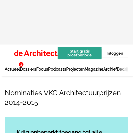
Start gratis
Inloggen
proefperiode
3
Actueel
Dossiers
Focus
Podcasts
Projecten
Magazine
Archief
Bedrijv
Nominaties VKG Architectuurprijzen
2014-2015
Log in
om dit artikel te lezen.
Krijg onbeperkt toegang tot alle