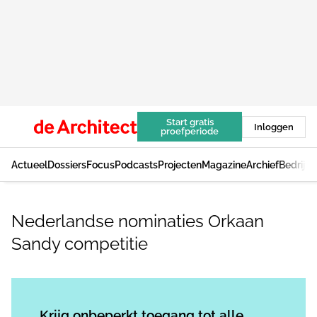
Start gratis
Inloggen
proefperiode
Actueel
Dossiers
Focus
Podcasts
Projecten
Magazine
Archief
Bedrijv
Nederlandse nominaties Orkaan
Sandy competitie
Log in
om dit artikel te lezen.
Krijg onbeperkt toegang tot alle