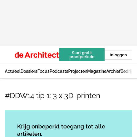
Start gratis
Inloggen
proefperiode
Actueel
Dossiers
Focus
Podcasts
Projecten
Magazine
Archief
Bedrijv
#DDW14 tip 1: 3 x 3D-printen
Log in
om dit artikel te lezen.
Krijg onbeperkt toegang tot alle
artikelen.