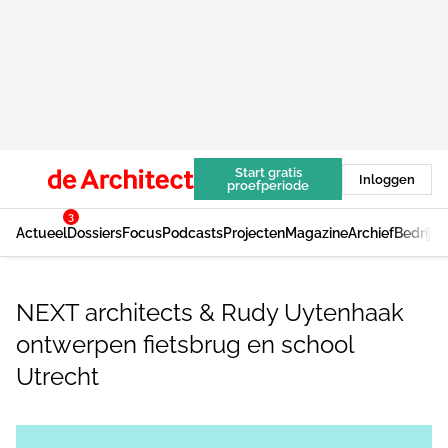
Start gratis
Inloggen
proefperiode
3
Actueel
Dossiers
Focus
Podcasts
Projecten
Magazine
Archief
Bedrijv
NEXT architects & Rudy Uytenhaak
ontwerpen fietsbrug en school
Utrecht