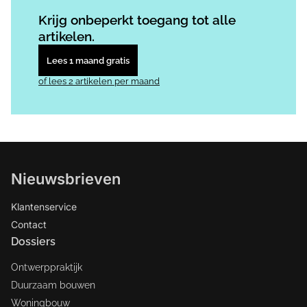
Log in
om dit artikel te lezen.
Krijg onbeperkt toegang tot alle
artikelen.
Lees 1 maand gratis
of lees 2 artikelen per maand
Nieuwsbrieven
Klantenservice
Contact
Dossiers
Ontwerppraktijk
Duurzaam bouwen
Woningbouw