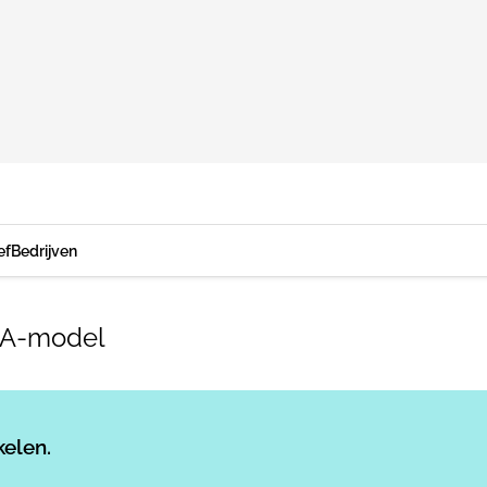
ef
Bedrijven
KEA-model
Log in
om dit artikel te lezen.
kelen.