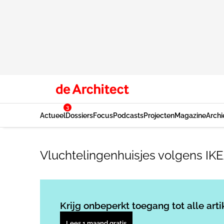
3
Actueel
Dossiers
Focus
Podcasts
Projecten
Magazine
Archi
Vluchtelingenhuisjes volgens I
Krijg onbeperkt toegang tot alle arti
Lees 1 maand gratis