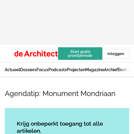
Start gratis
Inloggen
proefperiode
Actueel
Dossiers
Focus
Podcasts
Projecten
Magazine
Archief
Bedrijv
Agendatip: Monument Mondriaan
Log in
om dit artikel te lezen.
Krijg onbeperkt toegang tot alle
artikelen.