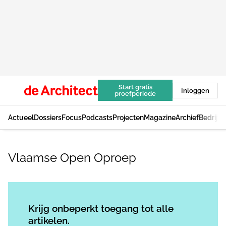
Start gratis
Inloggen
proefperiode
Actueel
Dossiers
Focus
Podcasts
Projecten
Magazine
Archief
Bedrijv
Vlaamse Open Oproep
Log in
om dit artikel te lezen.
Krijg onbeperkt toegang tot alle
artikelen.