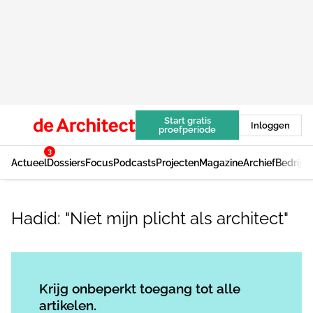
Start gratis
Inloggen
proefperiode
3
Actueel
Dossiers
Focus
Podcasts
Projecten
Magazine
Archief
Bedrijv
Hadid: "Niet mijn plicht als architect"
Log in
om dit artikel te lezen.
Krijg onbeperkt toegang tot alle
artikelen.