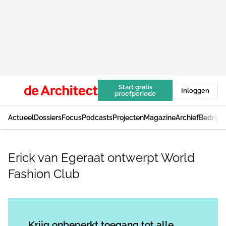
Start gratis
Inloggen
proefperiode
Actueel
Dossiers
Focus
Podcasts
Projecten
Magazine
Archief
Bedrijv
Erick van Egeraat ontwerpt World
Fashion Club
Log in
om dit artikel te lezen.
Krijg onbeperkt toegang tot alle