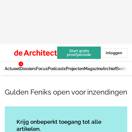
Start gratis
Inloggen
proefperiode
1
Actueel
Dossiers
Focus
Podcasts
Projecten
Magazine
Archief
Bedrijv
Gulden Feniks open voor inzendingen
Log in
om dit artikel te lezen.
Krijg onbeperkt toegang tot alle
artikelen.