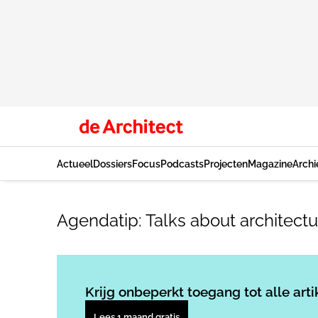
Actueel
Dossiers
Focus
Podcasts
Projecten
Magazine
Archi
Agendatip: Talks about architectu
Krijg onbeperkt toegang tot alle arti
Lees 1 maand gratis