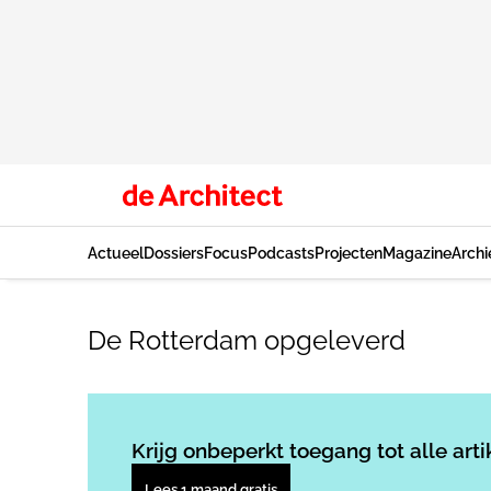
Actueel
Dossiers
Focus
Podcasts
Projecten
Magazine
Archi
De Rotterdam opgeleverd
Krijg onbeperkt toegang tot alle arti
Lees 1 maand gratis