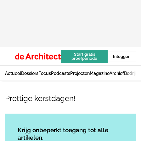
Start gratis
Inloggen
proefperiode
Actueel
Dossiers
Focus
Podcasts
Projecten
Magazine
Archief
Bedrijv
Prettige kerstdagen!
Log in
om dit artikel te lezen.
Krijg onbeperkt toegang tot alle
artikelen.