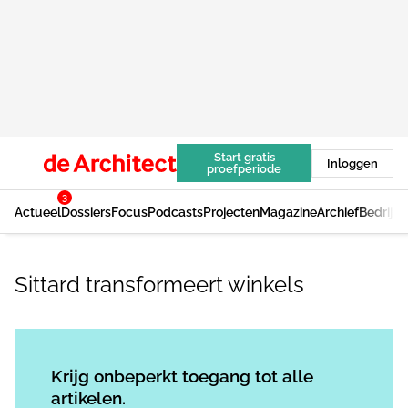
Start gratis
Inloggen
proefperiode
3
Actueel
Dossiers
Focus
Podcasts
Projecten
Magazine
Archief
Bedrijv
Sittard transformeert winkels
Log in
om dit artikel te lezen.
Krijg onbeperkt toegang tot alle
artikelen.