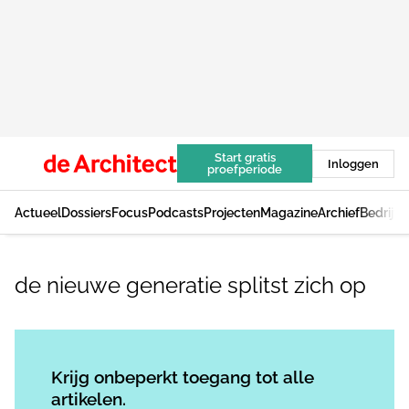
Start gratis
Inloggen
proefperiode
Actueel
Dossiers
Focus
Podcasts
Projecten
Magazine
Archief
Bedrijv
de nieuwe generatie splitst zich op
Log in
om dit artikel te lezen.
Krijg onbeperkt toegang tot alle
artikelen.